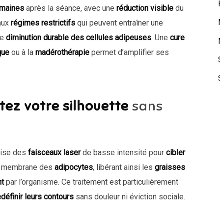
emaines
après la séance, avec une
réduction visible
du
 aux
régimes restrictifs
qui peuvent entraîner une
ne
diminution durable des cellules adipeuses
. Une
cure
que
ou à la
madérothérapie
permet d’amplifier ses
tez votre silhouette
sans
lise des
faisceaux laser
de basse intensité pour
cibler
la membrane des
adipocytes
, libérant ainsi les
graisses
nt
par l’organisme. Ce traitement est particulièrement
edéfinir leurs contours
sans douleur ni éviction sociale.