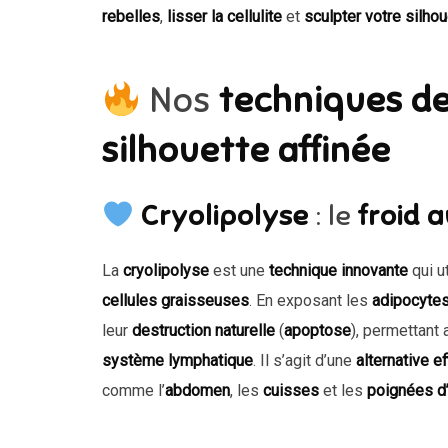
rebelles
,
lisser la cellulite
et
sculpter votre silhou
Nos
techniques de
silhouette affinée
Cryolipolyse
: le
froid 
La
cryolipolyse
est une
technique innovante
qui ut
cellules graisseuses
. En exposant les
adipocyte
leur
destruction naturelle
(
apoptose
), permettant 
système lymphatique
. Il s’agit d’une
alternative e
comme l’
abdomen
, les
cuisses
et les
poignées d