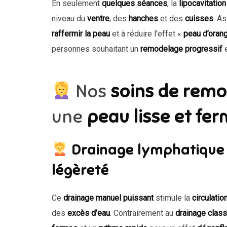
En seulement
quelques séances
, la
lipocavitation
niveau du
ventre
, des
hanches
et des
cuisses
. A
raffermir la peau
et à réduire l’effet «
peau d’oran
personnes souhaitant un
remodelage progressif
Nos
soins de remo
une
peau lisse et fe
Drainage lymphatique
légèreté
Ce
drainage manuel puissant
stimule la
circulati
des
excès d’eau
. Contrairement au
drainage clas