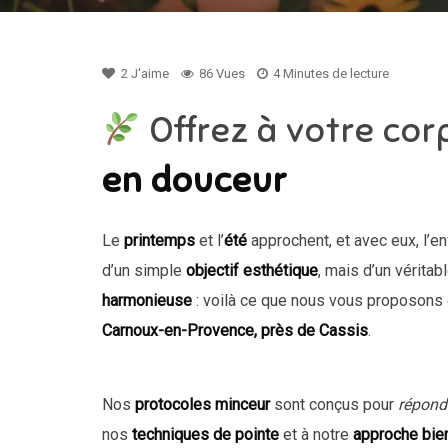
2
J'aime
86 Vues
4 Minutes de lecture
Offrez à votre co
en douceur
Le
printemps
et l’
été
approchent, et avec eux, l’en
d’un simple
objectif esthétique
, mais d’un véritab
harmonieuse
: voilà ce que nous vous proposons
Carnoux-en-Provence, près de Cassis
.
Nos
protocoles minceur
sont conçus pour
répond
nos
techniques de pointe
et à notre
approche bien