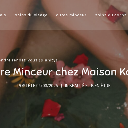
ais
soins du visage
cures minceur
soins du corps
endre rendez-vous (planity)
ure Minceur chez Maison 
POSTÉ LE
04/03/2025
IN
BEAUTÉ ET BIEN-ÊTRE