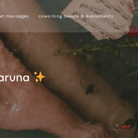
 et massages
coworking beauté & événements
Karuna