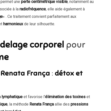
permet une
perte centimétrique visible
, notamment au
ssociée à la
radiofréquence
, elle aide également à
ge
« . Ce traitement convient parfaitement aux
et
harmonieux
de leur silhouette.
delage corporel
pour
rme
 Renata França
:
détox et
on lymphatique
et favorise l’
élimination des toxines
et
sique
, la méthode
Renata França
allie des
pressions