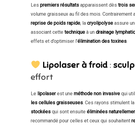
Les
premiers résultats
apparaissent dès
trois s
volume graisseux au fil des mois. Contrairement
reprise de poids rapide
, la
cryolipolyse
assure u
associant cette
technique
à un
drainage lymphati
effets et d’optimiser l’
élimination des toxines
.
Lipolaser à froid
:
sculp
effort
Le
lipolaser
est une
méthode non invasive
qui uti
les cellules graisseuses
. Ces rayons stimulent 
stockées
qui sont ensuite
éliminées naturelleme
recommandé pour celles et ceux qui souhaitent
r