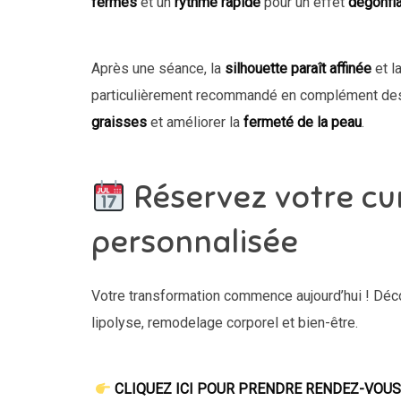
fermes
et un
rythme rapide
pour un effet
dégonfl
Après une séance, la
silhouette paraît affinée
et l
particulièrement recommandé en complément d
graisses
et améliorer la
fermeté de la peau
.
Réservez votre cu
personnalisée
Votre transformation commence aujourd’hui ! Dé
lipolyse, remodelage corporel et bien-être.
CLIQUEZ ICI POUR PRENDRE RENDEZ-VOUS