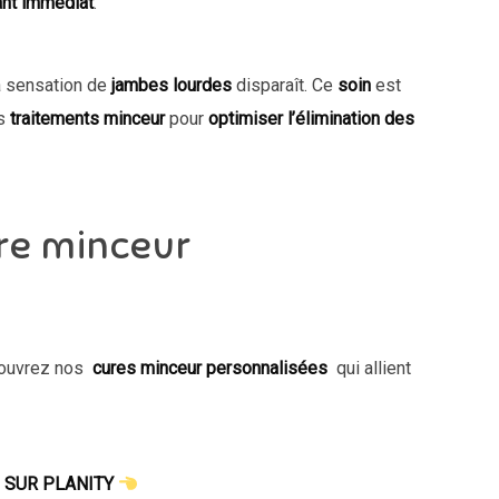
ant immédiat
.
a sensation de
jambes lourdes
disparaît. Ce
soin
est
es
traitements minceur
pour
optimiser l’élimination des
re minceur
couvrez nos
cures minceur personnalisées
qui allient
 SUR PLANITY