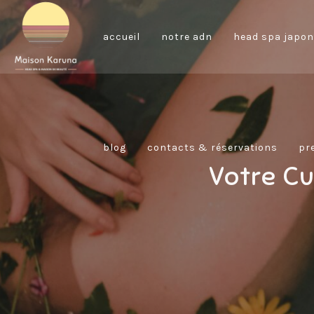
accueil
notre adn
head spa japon
blog
contacts & réservations
pr
Votre C