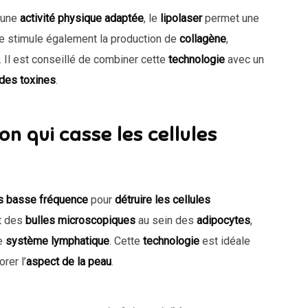
’une
activité physique adaptée
, le
lipolaser
permet une
ce stimule également la production de
collagène
,
. Il est conseillé de combiner cette
technologie
avec un
 des toxines
.
on qui casse les cellules
ns basse fréquence
pour
détruire les cellules
t des
bulles microscopiques
au sein des
adipocytes
,
le
système lymphatique
. Cette
technologie
est idéale
rer l’
aspect de la peau
.