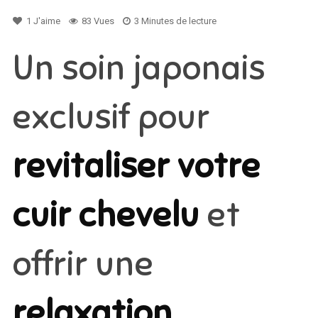
1
J'aime
83 Vues
3 Minutes de lecture
Un soin japonais
exclusif pour
revitaliser votre
cuir chevelu
et
offrir une
relaxation