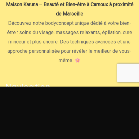
Maison Karuna – Beauté et Bien-être à Carnoux à proximité
de Marseille
Découvrez notre bodyconcept unique dédié à votre bien-
être : soins du visage, massages relaxants, épilation, cure
minceur et plus encore. Des techniques avancées et une
approche personnalisée pour révéler le meilleur de vous-
même.
Navigation
Accueil
Notre ADN
Head Spa Japonais