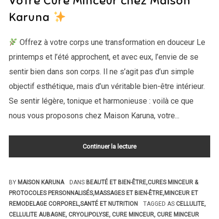
Votre Cure Minceur chez Maison
Karuna
Offrez à votre corps une transformation en douceur Le
printemps et l’été approchent, et avec eux, l’envie de se
sentir bien dans son corps. Il ne s’agit pas d’un simple
objectif esthétique, mais d’un véritable bien-être intérieur.
Se sentir légère, tonique et harmonieuse : voilà ce que
nous vous proposons chez Maison Karuna, votre...
Continuer la lecture
BY
MAISON KARUNA
DANS
BEAUTÉ ET BIEN-ÊTRE
,
CURES MINCEUR &
PROTOCOLES PERSONNALISÉS
,
MASSAGES ET BIEN-ÊTRE
,
MINCEUR ET
REMODELAGE CORPOREL
,
SANTÉ ET NUTRITION
TAGGED AS
CELLULITE
,
CELLULITE AUBAGNE
,
CRYOLIPOLYSE
,
CURE MINCEUR
,
CURE MINCEUR